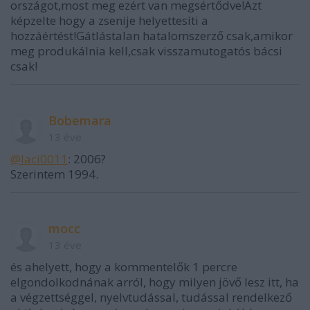
országot,most meg ezért van megsértődve!Azt
képzelte hogy a zsenije helyettesíti a
hozzáértést!Gátlástalan hatalomszerző csak,amikor
meg produkálnia kell,csak visszamutogatós bácsi
csak!
Bobemara
13 éve
@laci0011
: 2006?
Szerintem 1994.
mocc
13 éve
és ahelyett, hogy a kommentelők 1 percre
elgondolkodnának arról, hogy milyen jövő lesz itt, ha
a végzettséggel, nyelvtudással, tudással rendelkező