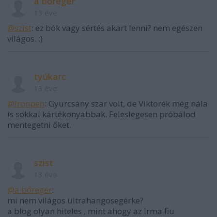
a bőregér
13 éve
@szist
: ez bók vagy sértés akart lenni? nem egészen
világos. :)
tyúkarc
13 éve
@Ironpen
: Gyurcsány szar volt, de Viktorék még nála
is sokkal kártékonyabbak. Feleslegesen próbálod
mentegetni őket.
szist
13 éve
@a bőregér
:
mi nem világos ultrahangosegérke?
a blog olyan hiteles , mint ahogy az Irma fiu