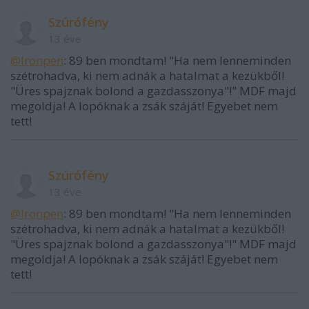
Szúrófény
13 éve
@Ironpen
: 89 ben mondtam! "Ha nem lenneminden
szétrohadva, ki nem adnák a hatalmat a kezükből!
"Üres spajznak bolond a gazdasszonya"!" MDF majd
megoldja! A lopóknak a zsák száját! Egyebet nem
tett!
Szúrófény
13 éve
@Ironpen
: 89 ben mondtam! "Ha nem lenneminden
szétrohadva, ki nem adnák a hatalmat a kezükből!
"Üres spajznak bolond a gazdasszonya"!" MDF majd
megoldja! A lopóknak a zsák száját! Egyebet nem
tett!