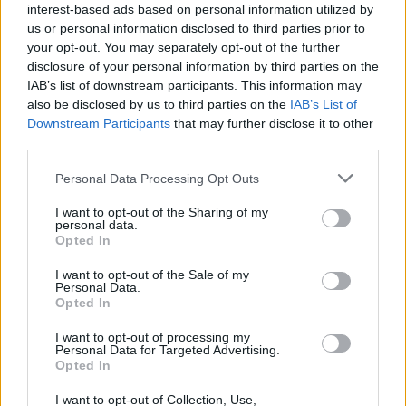
interest-based ads based on personal information utilized by
us or personal information disclosed to third parties prior to
your opt-out. You may separately opt-out of the further
disclosure of your personal information by third parties on the
IAB’s list of downstream participants. This information may
also be disclosed by us to third parties on the
IAB’s List of
Downstream Participants
that may further disclose it to other
third parties.
Please note that this website/app uses one or more Google
Personal Data Processing Opt Outs
services and may gather and store information including but
not limited to your visit or usage behaviour. You may click to
I want to opt-out of the Sharing of my
personal data.
grant or deny consent to Google and its third-party tags to
Opted In
use your data for below specified purposes in below Google
consent section.
I want to opt-out of the Sale of my
Egyre inkább olyan, mintha egy olyan filmre ült
Personal Data.
volna be az ember, amit a kritika abszurd drámának
Opted In
könyvelt el, te pedig dühösen jössz ki a végén a
I want to opt-out of processing my
vetítőteremből, mert rájössz, hogy besorolás
Personal Data for Targeted Advertising.
szempontjából ez leginkább a horrornak felel meg.
Opted In
Félreértés ne essék, nem mondom azt, hogy ha
esetleg leváltásra kerül ez a banda 2014-ben, akkor
I want to opt-out of Collection, Use,