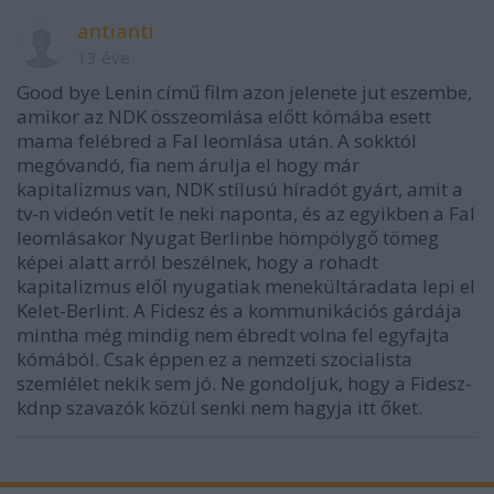
antianti
13 éve
Good bye Lenin című film azon jelenete jut eszembe,
amikor az NDK összeomlása előtt kómába esett
mama felébred a Fal leomlása után. A sokktól
megóvandó, fia nem árulja el hogy már
kapitalizmus van, NDK stílusú híradót gyárt, amit a
tv-n videón vetít le neki naponta, és az egyikben a Fal
leomlásakor Nyugat Berlinbe hömpölygő tömeg
képei alatt arról beszélnek, hogy a rohadt
kapitalizmus elől nyugatiak menekültáradata lepi el
Kelet-Berlint. A Fidesz és a kommunikációs gárdája
mintha még mindig nem ébredt volna fel egyfajta
kómából. Csak éppen ez a nemzeti szocialista
szemlélet nekik sem jó. Ne gondoljuk, hogy a Fidesz-
kdnp szavazók közül senki nem hagyja itt őket.