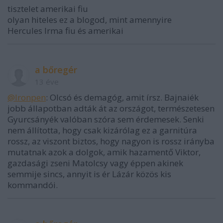
tisztelet amerikai fiu
olyan hiteles ez a blogod, mint amennyire
Hercules Irma fiu és amerikai
a bőregér
13 éve
@Ironpen
: Olcsó és demagóg, amit írsz. Bajnaiék
jobb állapotban adták át az országot, természetesen
Gyurcsányék valóban szóra sem érdemesek. Senki
nem állította, hogy csak kizárólag ez a garnitúra
rossz, az viszont biztos, hogy nagyon is rossz irányba
mutatnak azok a dolgok, amik hazamentő Viktor,
gazdasági zseni Matolcsy vagy éppen akinek
semmije sincs, annyit is ér Lázár közös kis
kommandói.