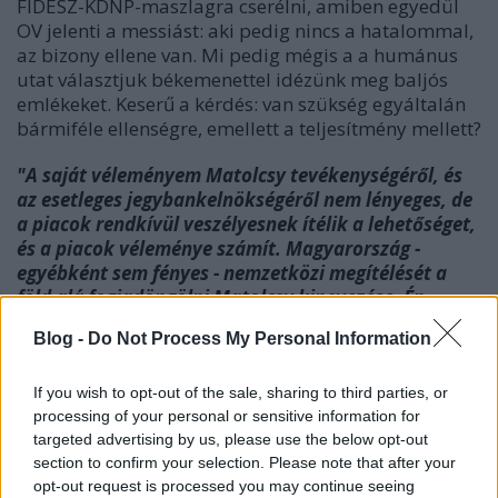
FIDESZ-KDNP-maszlagra cserélni, amiben egyedül
OV jelenti a messiást: aki pedig nincs a hatalommal,
az bizony ellene van. Mi pedig mégis a a humánus
utat választjuk békemenettel idézünk meg baljós
emlékeket. Keserű a kérdés: van szükség egyáltalán
bármiféle ellenségre, emellett a teljesítmény mellett?
"A saját véleményem Matolcsy
tevékenységéről
, és
az esetleges jegybankelnökségéről nem lényeges, de
a piacok rendkívül veszélyesnek ítélik a lehetőséget,
és a piacok véleménye számít. Magyarország -
egyébként sem fényes - nemzetközi megítélését a
föld alá fogja
döngölni
Matolcsy kinevezése. Én
értem, hogy a kormány a gazdaságpolitikáját
Blog -
Do Not Process My Personal Information
maximálisan kiszolgáló jegybankot szeretne, de
legalább a látszatra adhatnának egy kicsit, mert ha
Matolcsy jelölése nem vicc, akkor márciusban
If you wish to opt-out of the sale, sharing to third parties, or
tényleg a konnektorba fognak vizelni."
Sorok Között
processing of your personal or sensitive information for
targeted advertising by us, please use the below opt-out
blog: Kockázati tényező
section to confirm your selection. Please note that after your
opt-out request is processed you may continue seeing