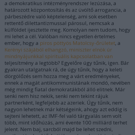
a demokratikus intézményrendszer lezúzása, a
határozott központosítás és az üvöltő arrogancia, a
párbeszédre való képtelenség, ami sok esetben
rettentő dilettantizmussal párosul, nemcsak a
külföldet ijesztette meg. Komolyan nem tudom, hogy
mi lehet a cél. Valóban nincs egyetlen értelmes
ember, hogy a
piros pöttyös Matolcsy-őrületet
, a
Kerényi szájából elhangzó, miniszter elnök úr
mindnyájunkkal spirituális kapcsolatban van
teljesítmény a legtöbb? Egyelőre úgy tűnik, igen.
Bár
gyakran utalgatnak rá, de úgy tűnik, hogy a keleti
dörgölőzés sem hozza meg a várt eredményeket,
ennek a magát antikommunistának mondó, nevében
még mindig fiatal demokratákból álló elitnek. Már
senki nem hisz nekik, senki nem tekint rájuk
partnerként, legfeljebb az azeriek. Úgy tűnik, nem
nagyon lehetnek már kétségeink, ahogy azt eddig is
sejteni lehetett, az IMF-fel való tárgyalás sem volt
több, mint időhúzás, ami évente 100 milliárd terhet
jelent. Nem baj, sarcból majd be lehet szedni,