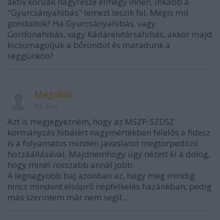
aktív korúak nagyrésze elmegy innen, inkább a
"Gyurcsányahibás" lemezt teszik fel. Mégis mit
gondoltok? Ha Gyurcsányahibás, vagy
Gordonahibás, vagy Kádárelvtársahibás, akkor majd
kicsomagoljuk a bőröndöt és maradunk a
seggünkön?
Megoldó
13 éve
Azt is megjegyezném, hogy az MSZP-SZDSZ
kormányzás hibáiért nagymértékben felelős a fidesz
is a folyamatos minden javaslatot megtorpedózó
hozzáállásával. Majdnemhogy úgy nézett ki a dolog,
hogy minél rosszabb annál jobb.
A legnagyobb baj azonban az, hogy még mindig
nincs mindent elsöprő népfelkelés hazánkban, pedig
más szerintem már nem segít...