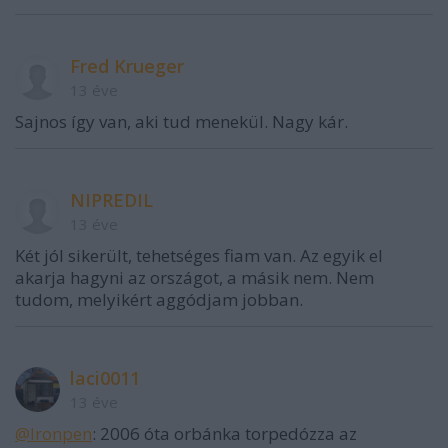
Fred Krueger
13 éve
Sajnos így van, aki tud menekül. Nagy kár.
NIPREDIL
13 éve
Két jól sikerült, tehetséges fiam van. Az egyik el
akarja hagyni az országot, a másik nem. Nem
tudom, melyikért aggódjam jobban.
laci0011
13 éve
@Ironpen
: 2006 óta orbánka torpedózza az