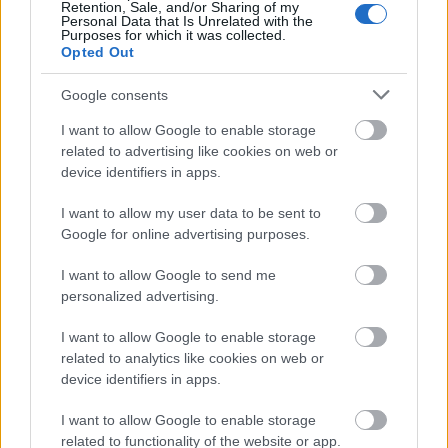
Retention, Sale, and/or Sharing of my
majd minden rendben lesz, sőt, amit most
Personal Data that Is Unrelated with the
Purposes for which it was collected.
elcsesznek, annak komoly, évtizedekre kiható negatív
Opted Out
következményei lesznek.
De úgy tűnik a mi
kormányzati Csipke Rózsikáink boldogan húzzák
Google consents
tovább a félázsiai lóbőrt.
Dilettantizmusból vagy
önös érdekből eljátszani a jövőt? Megbocsáthatatlan
I want to allow Google to enable storage
bűn ez.
related to advertising like cookies on web or
device identifiers in apps.
Csatlakozz hozzánk a fészbukon
, ha tetszett a
cikk, ha hozzánk és Yoda mesterhez hasonlóan
I want to allow my user data to be sent to
te is úgy érzed, hogy komoly zavar van itthon az
Google for online advertising purposes.
Erőben, hogy ideje lenne, ha végre rólunk,
I want to allow Google to send me
egyszerű polgárokról is szólna ez az ország, ha
personalized advertising.
bontás helyett építkezés kezdődne.
I want to allow Google to enable storage
related to analytics like cookies on web or
device identifiers in apps.
Ha tetszett a bejegyzés, megköszönjük, ha ajánlod
ismerőseidnek!
I want to allow Google to enable storage
related to functionality of the website or app.