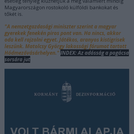
esetleg tényleg kiűzhetjük a még valamiért mindig
Magyarországon rostokoló külföldi bankokat és
tőkét is.
"A nemzetgazdasági miniszter szerint a magyar
gyerekek fenekén piros pont van. Ha nincs, akkor
oda kell rajzolni egyet. Játékos, aranyos kistigrisek
leszünk. Matolcsy György lakossági fórumot tartott
Hódmezővásárhelyen."
INDEX: Az adósság a pogácsa
sorsára jut