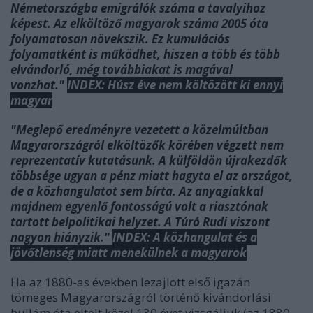
Németországba emigrálók száma a tavalyihoz
képest. Az elköltöző magyarok száma 2005 óta
folyamatosan növekszik. Ez kumulációs
folyamatként is működhet, hiszen a több és több
elvándorló, még továbbiakat is magával
vonzhat."
INDEX: Húsz éve nem költözött ki ennyi
magyar
"Meglepő eredményre vezetett a közelmúltban
Magyarországról elköltözők körében végzett nem
reprezentatív kutatásunk. A külföldön újrakezdők
többsége ugyan a pénz miatt hagyta el az országot,
de a közhangulatot sem bírta. Az anyagiakkal
majdnem egyenlő fontosságú volt a riasztónak
tartott belpolitikai helyzet. A Túró Rudi viszont
nagyon hiányzik."
INDEX: A közhangulat és a
jövőtlenség miatt menekülnek a magyarok
Ha az 1880-as években lezajlot
t első igazán
tömeges Magyarországról történő kivándorlási
hullám óta eltelt közel 130 évet vizsgáljuk (az 1880-