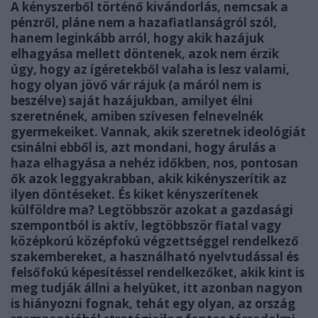
A kényszerből történő kivándorlás, nemcsak a
pénzről, pláne nem a hazafiatlanságról szól,
hanem leginkább arról, hogy akik hazájuk
elhagyása mellett döntenek, azok nem érzik
úgy, hogy az ígéretekből valaha is lesz valami,
hogy olyan jövő vár rájuk (a máról nem is
beszélve) saját hazájukban, amilyet élni
szeretnének, amiben szívesen felnevelnék
gyermekeiket. Vannak, akik szeretnek ideológiát
csinálni ebből is, azt mondani, hogy árulás a
haza elhagyása a nehéz időkben, nos, pontosan
ők azok leggyakrabban, akik kikényszerítik az
ilyen döntéseket. És kiket kényszerítenek
külföldre ma? Legtöbbször azokat a gazdasági
szempontból is aktív, legtöbbször fiatal vagy
középkorú középfokú végzettséggel rendelkező
szakembereket, a használható nyelvtudással és
felsőfokú képesítéssel rendelkezőket, akik kint is
meg tudják állni a helyüket, itt azonban nagyon
is hiányozni fognak, tehát egy olyan, az ország