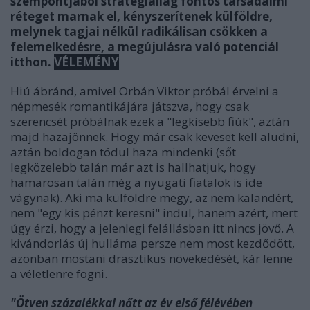
szempontjából stratégiailag fontos társadalmi
réteget marnak el, kényszerítenek külföldre,
melynek tagjai nélkül radikálisan csökken a
felemelkedésre, a megújulásra való potenciál
itthon.
VÉLEMÉNY
Hiú ábránd, amivel Orbán Viktor próbál érvelni a
népmesék
romantikájára játszva, hogy csak
szerencsét próbálnak ezek a "legkisebb fiúk", aztán
majd hazajönnek. Hogy már csak keveset kell aludni,
aztán boldogan tódul haza mindenki (sőt
legközelebb talán már azt is hallhatjuk, hogy
hamarosan talán még a nyugati fiatalok is ide
vágynak). Aki ma külföldre megy, az nem kalandért,
nem "egy kis pénzt keresni" indul, hanem azért, mert
úgy érzi, hogy a jelenlegi felállásban itt nincs jövő. A
kivándorlás új hulláma persze nem most kezdődött,
azonban mostani drasztikus növekedését, kár lenne
a véletlenre fogni.
"Ötven százalékkal nőtt az év első félévében