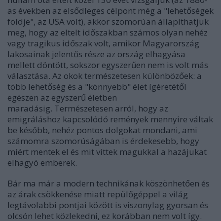
as években az elsődleges célpont még a "lehetőségek
földje", az USA volt), akkor szomorúan állapíthatjuk
meg, hogy az eltelt időszakban számos olyan nehéz
vagy tragikus időszak volt, amikor Magyarország
lakosainak jelentős része az ország elhagyása
mellett döntött, sokszor egyszerűen nem is volt más
választása. Az okok természetesen különbözőek: a
több lehetőség és a "könnyebb" élet ígéretétől
egészen az egyszerű életben
maradásig. Természetesen arról, hogy az
emigráláshoz kapcsolódó remények mennyire váltak
be később, nehéz pontos dolgokat mondani, ami
számomra szomorúságában is érdekesebb, hogy
miért mentek el és mit vittek magukkal a hazájukat
elhagyó emberek.
Bár ma már a modern technikának köszönhetően és
az árak csökkenése miatt repülőgéppel a világ
legtávolabbi pontjai között is viszonylag gyorsan és
olcsón lehet közlekedni, ez korábban nem volt így.