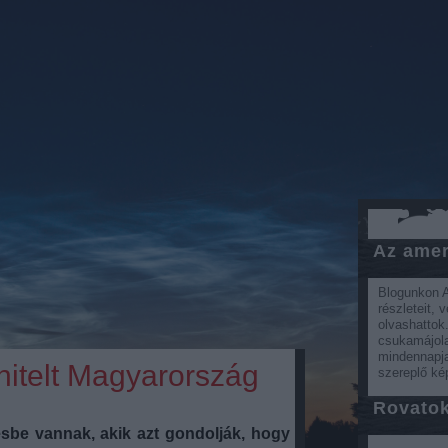
Az amer
Blogunkon A
részleteit, 
olvashattok.
csukamájola
mindennapjai
hitelt Magyarország
szereplő ké
Rovato
sbe vannak, akik azt gondolják, hogy