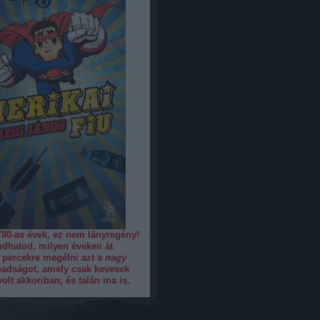
80-as évek, ez nem lányregény!
dhatod, milyen éveken át
 percekre megélni azt a
nagy
adságot, amely csak kevesek
volt akkoriban, és talán ma is.