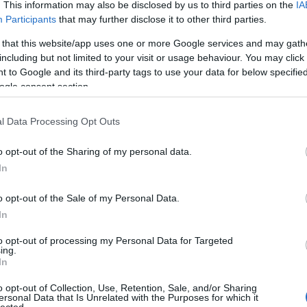
Figyelj 
. This information may also be disclosed by us to third parties on the
IA
Participants
that may further disclose it to other third parties.
rténete a '80-as évekből folytatásokban...
yok és igazi western, úttörők, bicajok,
 that this website/app uses one or more Google services and may gath
Keresé
including but not limited to your visit or usage behaviour. You may click 
zmus meg egy kondér málnaszörp (
klikk
)...
 to Google and its third-party tags to use your data for below specifi
éki Magyarország. Meg persze vélemények
ogle consent section.
l Data Processing Opt Outs
Egyéb
o opt-out of the Sharing of my personal data.
In
tszik
0
o opt-out of the Sale of my Personal Data.
In
to opt-out of processing my Personal Data for Targeted
ing.
g
drog
matolcsy
In
o opt-out of Collection, Use, Retention, Sale, and/or Sharing
ersonal Data that Is Unrelated with the Purposes for which it
lected.