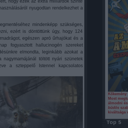
rt, hogy ezek az extra milliárdok szinte
használásáról nyugodtan rendelkezhet a
megmentéséhez mindenképp szükséges,
zni, ezért is döntöttünk úgy, hogy 124
őrnadrágot, egészen apró űrhajókat és a
ap fogyasztott hallucinogén szereket
désünkre elmondta, leginkább azokat a
a nagymamájánál töltött nyári szünetek
zve a szteppelő Istennel kapcsolatos
Kőkemény '
Most megtu
álmodni és
büdös
szab
kiváltsága 
Top 5