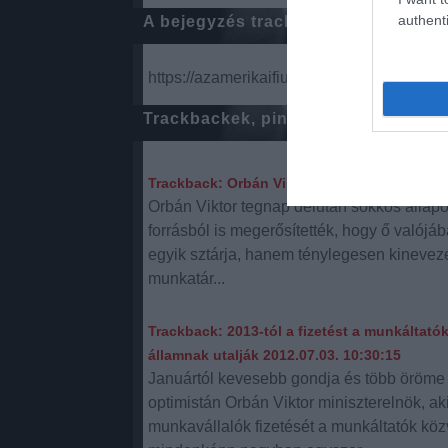
authenti
A bejegyzés trackback címe:
https://azamerikaifiu.blog.hu/api/trackbac
Trackbackek, pingbackek:
Trackback: Orbán Viktor sokkos állapotba k
Orbán Viktor tegnap délután sokkos állapo
forrásból is megerősítették, hogy ő valój
egyik sztárja, hanem ténylegesen kineve
munkatár...
Trackback: 2013-tól a fizetést a munkáltató
államnak utalják
2012.07.03. 10:30:15
Januártól kevesebb gondja és több öröme 
optimistán Orbán Viktor miniszterelnök, ak
munkavállalók fizetését a munkáltatók közv