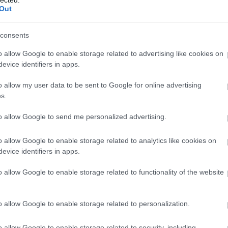
Out
consents
o allow Google to enable storage related to advertising like cookies on
holokauszt
Kurva életbe:
evice identifiers in apps.
 valakikről,
csak
nem rólunk,
összeesküdött
o allow my user data to be sent to Google for online advertising
ndnyájunkról
a világ
s.
ól
Matolcsy és
Orbán ellen!
to allow Google to send me personalized advertising.
o allow Google to enable storage related to analytics like cookies on
evice identifiers in apps.
o allow Google to enable storage related to functionality of the website
o allow Google to enable storage related to personalization.
o allow Google to enable storage related to security, including