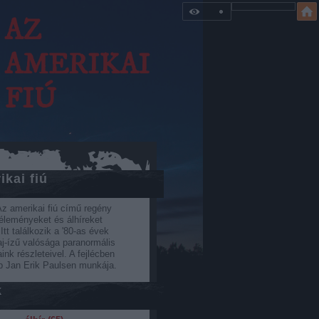
AZ
AMERIKAI
FIÚ
ikai fiú
z amerikai fiú című regény
véleményeket és álhíreket
Itt találkozik a '80-as évek
j-ízű valósága paranormális
nk részleteivel. A fejlécben
p Jan Erik Paulsen munkája.
k