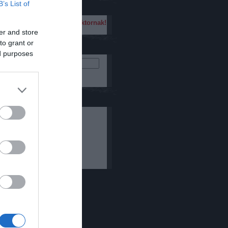
csak, ez érdekes!
B’s List of
Üzenj te is Orbán Viktornak!
er and store
s
to grant or
ed purposes