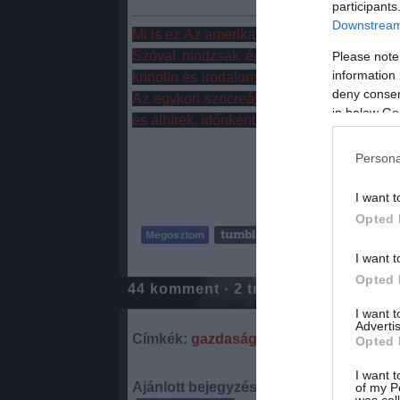
participants
Downstream 
Mi is ez Az amerikai fiú? Néhány kölyök tö
Szóval nindzsák és dobócsillagok, cowbo
Please note
information 
krinolin és irodalom, némi mágikus reali
deny consent
Az egykori szocreál, vöröscsillagos vid
in below Go
és álhírek, időnként.
Persona
I want t
Opted 
Te
I want t
Opted 
44
komment
·
2
trackback
I want 
Advertis
Címkék:
gazdaság
orbán
magyarorszá
Opted 
I want t
Ajánlott bejegyzések:
of my P
was col