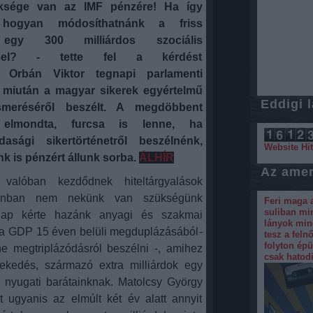
ksége van az IMF pénzére! Ha így
 hogyan módosíthatnánk a friss
t egy 300 milliárdos szociális
éssel? - tette fel a kérdést
n Orbán Viktor tegnapi parlamenti
, miután a magyar sikerek egyértelmű
Eddigi 
ismeréséről beszélt. A megdöbbent
k elmondta, furcsa is lenne, ha
asági sikertörténetről beszélnénk,
Website Hi
 is pénzért állunk sorba.
ÁLHÍR
Az amer
 valóban kezdődnek hiteltárgyalások
onban nem nekünk van szükségünk
Feri maga a
suliban min
lap kérte hazánk anyagi és szakmai
lányok mind
gy a GDP 15 éven belüli megduplázásából
-
tesz a feln
folyton ép
e megtriplázódásról beszélni -
, amihez
csak hatod
kedés, származó extra milliárdok egy
 nyugati barátainknak. Matolcsy György
t ugyanis az elmúlt két év alatt annyit