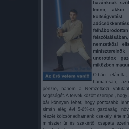
hazánknak szü
lenne, akkor
költségvetés
adócsökkent
felháborodotta
felszólalásában
nemzetközi el
miniszterelnö
unorotdox gazd
miközben magunk
Orbán elárulta,
hamarosan, az
pénzre, hanem a Nemzetközi Valutaa
segítségét. A tervek között szerepel, ho
bár könnyen lehet, hogy pontosabb lenn
simán elég évi 5-6%-os gazdasági növe
részét kölcsönadhatnánk csekély értelmű
miniszter úr és szakértői csapata szerin