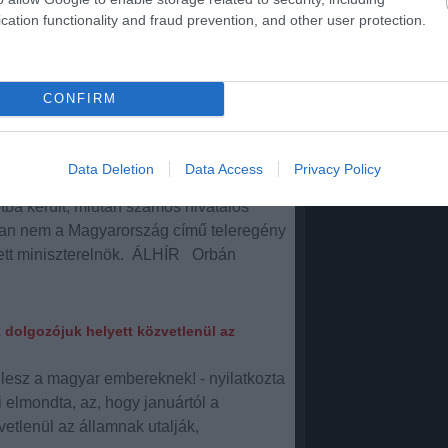
cation functionality and fraud prevention, and other user protection.
k/id/4625382
CONFIRM
Data Deletion
Data Access
Privacy Policy
erült
2012.07.03. 10:31:02
tba került, miután számos hivatalos
ában nem a Magyarország című teleregény
zett miniszterelnök. ÁLHÍR Orbán
k dolgozójuk helyett közvetlenül az
lesz a magyar embereknek! - nyilatkozta
i elmondta, az, hogy januártól a
etlenül az államnak utalják,