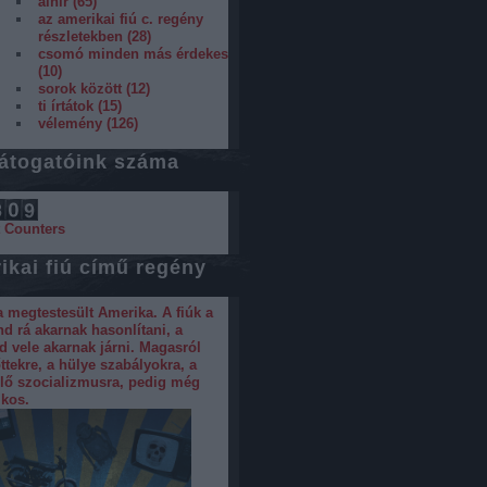
álhír
(
65
)
az amerikai fiú c. regény
részletekben
(
28
)
csomó minden más érdekes
(
10
)
sorok között
(
12
)
ti írtátok
(
15
)
vélemény
(
126
)
látogatóink száma
t Counters
ikai fiú című regény
 megtestesült Amerika. A fiúk a
d rá akarnak hasonlítani, a
 vele akarnak járni. Magasról
őttekre, a hülye szabályokra, a
ülő szocializmusra, pedig még
ikos.