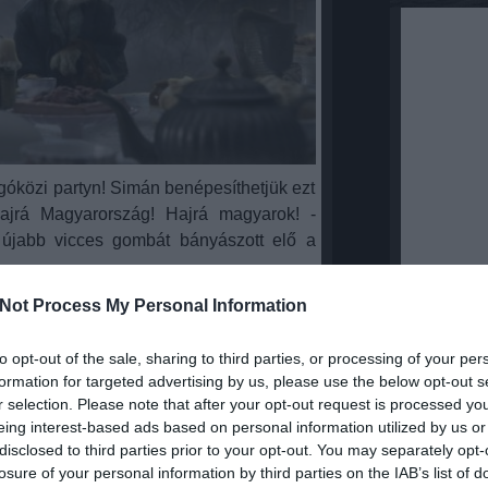
óközi partyn! Simán benépesíthetjük ezt
ajrá Magyarország! Hajrá magyarok! -
újabb vicces gombát bányászott elő a
Csatlak
n te is úgy érzed, hogy komoly zavar
fészbuk
Not Process My Personal Information
 ha végre rólunk, egyszerű polgárokról
Az amerikai fi
helyett építkezés kezdődne, akkor
to opt-out of the sale, sharing to third parties, or processing of your per
Reklámozd a sa
formation for targeted advertising by us, please use the below opt-out s
az amerikai fiú a fészbukon
r selection. Please note that after your opt-out request is processed y
Sorok K
a ajánlod ismerőseidnek!
eing interest-based ads based on personal information utilized by us or
disclosed to third parties prior to your opt-out. You may separately opt-
Nincs megj
egosztanátok velünk, akkor azt
losure of your personal information by third parties on the IAB’s list of
u@gmail.com