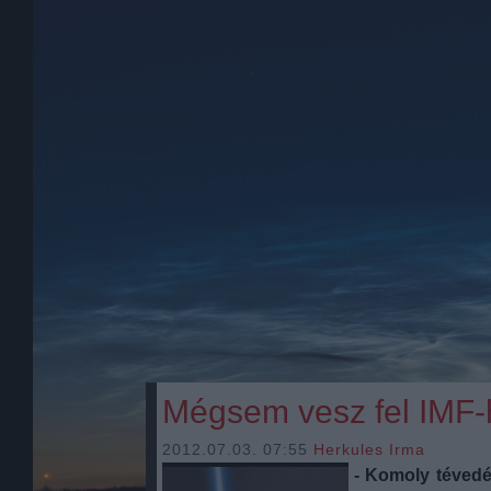
Mégsem vesz fel IMF-
2012.07.03. 07:55
Herkules Irma
- Komoly tévedé