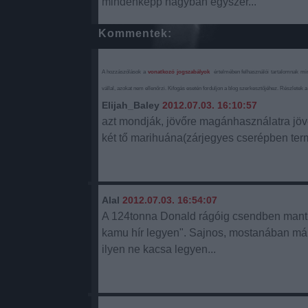
mindenképp nagyban egyszer...
Kommentek:
A hozzászólások a
vonatkozó jogszabályok
értelmében felhasználói tartalomnak mi
vállal, azokat nem ellenőrzi. Kifogás esetén forduljon a blog szerkesztőjéhez. Részletek 
Elijah_Baley
2012.07.03. 16:10:57
azt mondják, jövőre magánhasználatra jö
két tő marihuána(zárjegyes cserépben te
Alal
2012.07.03. 16:54:07
A 124tonna Donald rágóig csendben mantr
kamu hír legyen". Sajnos, mostanában már 
ilyen ne kacsa legyen...