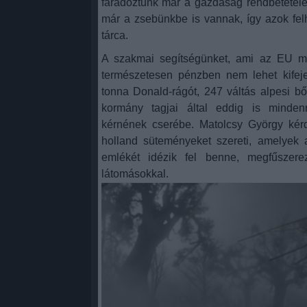
fáradoztunk már a gazdaság rendbetételéé
már a zsebünkbe is vannak, így azok fel
tárca.
A szakmai segítségünket, ami az EU 
természetesen pénzben nem lehet kifeje
tonna Donald-rágót, 247 váltás alpesi b
kormány tagjai által eddig is mindenn
kérnének cserébe. Matolcsy György kér
holland süteményeket szereti, amelyek 
emlékét idézik fel benne, megfűszere
látomásokkal.