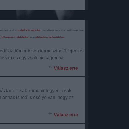
nősülnek, értük a
szolgáltatás technikai
üzemeltetője semmilyen felelősséget nem
a
Felhasználási feltételekben
és az
adatvédelmi tájékoztatóban
.
vedékiadómentesen termeszthető fejenkét
rmelve) és egy zsák mókagomba.
Válasz erre
áztam: "csak kamuhír legyen, csak
annak is reális esélye van, hogy az
Válasz erre