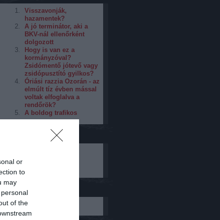
Visszavonják,
hazamentek?
A jó terminátor, aki a
BKV-nál ellenőrként
dolgozott
Hogy is van ez a
kormányzóval?
Zsidómentő jótevő vagy
zsidópusztító gyilkos?
Óriási razzia Ozorán - az
elmúlt tíz évben mással
voltak elfoglalva a
rendőrök?
A boldog trafikos
ozz hozzánk a
on!
ú
sonal or
ját oldaladat is
ection to
ou may
özött
 personal
out of the
eleníthető elem
 downstream