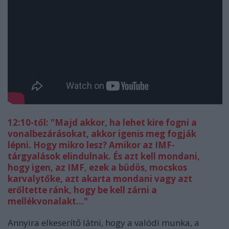
12:10-től: "Majd akkor, ha lehet kire fogni a
vonalbezárásokat, akkor igenis meg fogják
lépni. Hogy mikro lesz? Amikor az IMF-
tárgyalások elindulnak. És azt kell mondani,
hogy igen, az IMF, ezek a büdös, mocskos
karvalytőke, azt akarta mondani vagy azt
erőltette ránk, hogy be kell zárni a
mellékvonalakt..."
Annyira elkeserítő látni, hogy a valódi munka, a