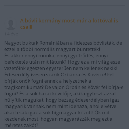
A bóvli kormány most már a lottóval is
csal!!
14 éve
Nagyot buktak Romániában a fideszes bóvlisták, de
ezzel a többi normális magyart büntették!
És akkor ennyi munka, ennyi gyötrődés, ennyi
befektetés után mit látunk? Hogy ez a mi világ esze
vezetőink egészen egyszerűen nem kellenek nekik!
Édeserdély ívesen szarik Orbánra és Kövérre! Fel
bírják önök fogni ennek a helyzetnek a
tragikomikumát? De vajon Orbán és Kövér fel bírja-e
fogni? És a sok hazai követője, akik egyfeszt azzal
hülyítik magukat, hogy bezzeg édeserdélyben igaz
magyarik vannak, nem mint idehaza, ahol elvétve
akad csak igaz a sok hígmagyar között! Ők mit
kezdenek most, hogyan magyarázzák meg ezt a
méretes zakót?