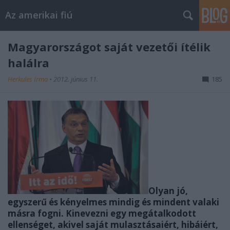
Az amerikai fiú
Magyarországot saját vezetői ítélik
halálra
Herkules Irma
•
2012. június 11.
185
Olyan jó,
egyszerű és kényelmes mindig és mindent valaki
másra fogni. Kinevezni egy megátalkodott
ellenséget, akivel saját mulasztásaiért, hibáiért,