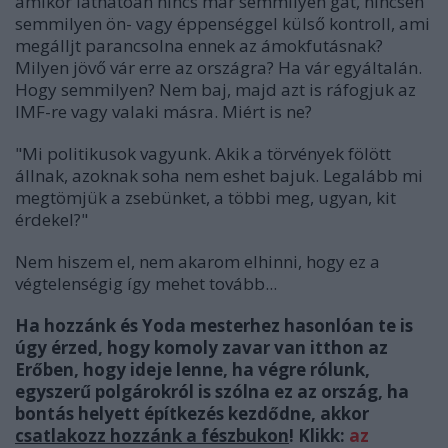
amikor láthatóan nincs már semmilyen gát, nincsen
semmilyen ön- vagy éppenséggel külső kontroll, ami
megálljt parancsolna ennek az ámokfutásnak?
Milyen jövő vár erre az országra? Ha vár egyáltalán.
Hogy semmilyen? Nem baj, majd azt is ráfogjuk az
IMF-re vagy valaki másra. Miért is ne?
"Mi politikusok vagyunk. Akik a törvények fölött
állnak, azoknak soha nem eshet bajuk. Legalább mi
megtömjük a zsebünket, a többi meg, ugyan, kit
érdekel?"
Nem hiszem el, nem akarom elhinni, hogy ez a
végtelenségig így mehet tovább...
Ha hozzánk és Yoda mesterhez hasonlóan te is
úgy érzed, hogy komoly zavar van itthon az
Erőben, hogy ideje lenne, ha végre rólunk,
egyszerű polgárokról is szólna ez az ország, ha
bontás helyett építkezés kezdődne, akkor
csatlakozz hozzánk a fészbukon
! Klikk:
az