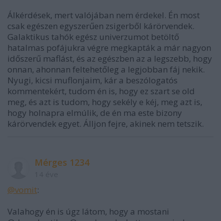
Álkérdések, mert valójában nem érdekel. Én most
csak egészen egyszerűen zsigerből kárörvendek.
Galaktikus tahók egész univerzumot betöltő
hatalmas pofájukra végre megkapták a már nagyon
időszerű maflást, és az egészben az a legszebb, hogy
onnan, ahonnan feltehetőleg a legjobban fáj nekik.
Nyugi, kicsi muflonjaim, kár a beszólogatós
kommentekért, tudom én is, hogy ez szart se old
meg, és azt is tudom, hogy sekély e kéj, meg azt is,
hogy holnapra elmúlik, de én ma este bizony
kárörvendek egyet. Álljon fejre, akinek nem tetszik.
Mérges 1234
14 éve
@vomit
:
Valahogy én is úgz látom, hogy a mostani