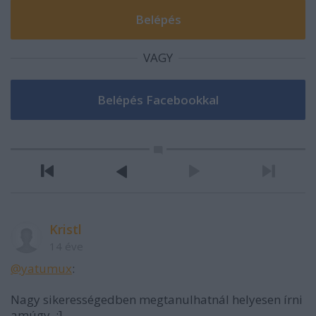
VAGY
Kristl
14 éve
@yatumux
:
Nagy sikerességedben megtanulhatnál helyesen írni
amúgy. :]