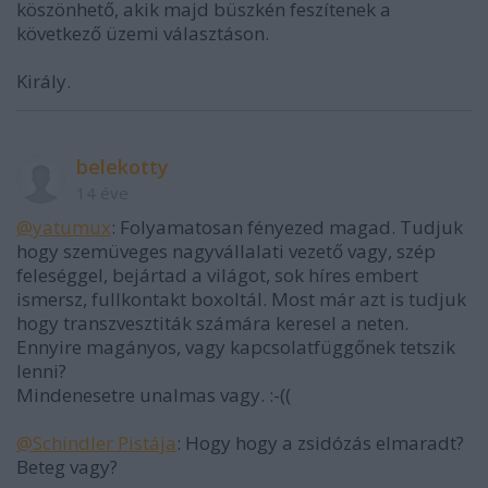
köszönhető, akik majd büszkén feszítenek a
következő üzemi választáson.
Király.
belekotty
14 éve
@yatumux
: Folyamatosan fényezed magad. Tudjuk
hogy szemüveges nagyvállalati vezető vagy, szép
feleséggel, bejártad a világot, sok híres embert
ismersz, fullkontakt boxoltál. Most már azt is tudjuk
hogy transzvesztiták számára keresel a neten.
Ennyire magányos, vagy kapcsolatfüggőnek tetszik
lenni?
Mindenesetre unalmas vagy. :-((
@Schindlеr Pistája
: Hogy hogy a zsidózás elmaradt?
Beteg vagy?