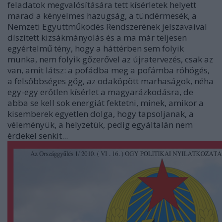
feladatok megvalósítására tett kísérletek helyett
marad a kényelmes hazugság, a tündérmesék, a
Nemzeti Együttműködés Rendszerének jelszavaival
díszített kizsákmányolás és a ma már teljesen
egyértelmű tény, hogy a háttérben sem folyik
munka, nem folyik gőzerővel az újratervezés, csak az
van, amit látsz: a pofádba meg a pofámba röhögés,
a felsőbbséges gőg, az odaköpött marhaságok, néha
egy-egy erőtlen kísérlet a magyarázkodásra, de
abba se kell sok energiát fektetni, minek, amikor a
kisemberek egyetlen dolga, hogy tapsoljanak, a
véleményük, a helyzetük, pedig egyáltalán nem
érdekel senkit...