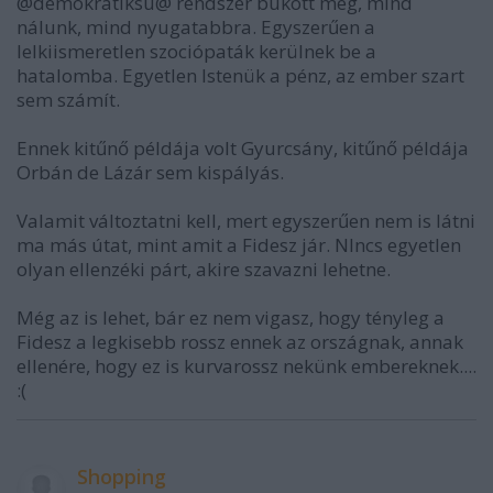
@demokratiksu@ rendszer bukott meg, mind
nálunk, mind nyugatabbra. Egyszerűen a
lelkiismeretlen szociópaták kerülnek be a
hatalomba. Egyetlen Istenük a pénz, az ember szart
sem számít.
Ennek kitűnő példája volt Gyurcsány, kitűnő példája
Orbán de Lázár sem kispályás.
Valamit változtatni kell, mert egyszerűen nem is látni
ma más útat, mint amit a Fidesz jár. NIncs egyetlen
olyan ellenzéki párt, akire szavazni lehetne.
Még az is lehet, bár ez nem vigasz, hogy tényleg a
Fidesz a legkisebb rossz ennek az országnak, annak
ellenére, hogy ez is kurvarossz nekünk embereknek....
:(
Shopping