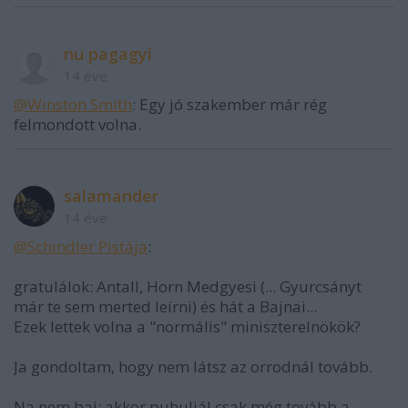
nu pagagyí
14 éve
@Winston Smith
: Egy jó szakember már rég
felmondott volna.
salamander
14 éve
@Schindlеr Pistája
:
gratulálok: Antall, Horn Medgyesi (... Gyurcsányt
már te sem merted leírni) és hát a Bajnai...
Ezek lettek volna a "normális" miniszterelnökök?
Ja gondoltam, hogy nem látsz az orrodnál tovább.
Na nem baj: akkor puhuljál csak még tovább a