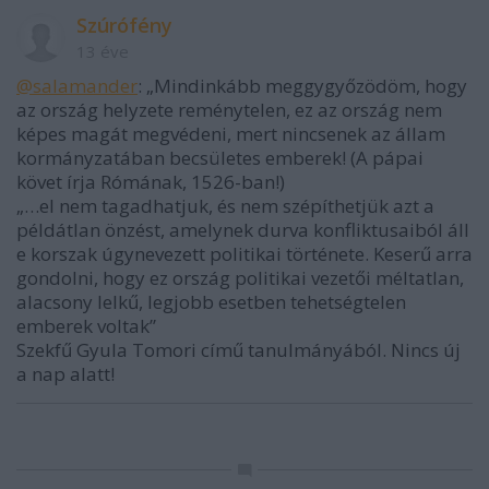
Szúrófény
13 éve
@salamander
: „Mindinkább meggygyőzödöm, hogy
az ország helyzete reménytelen, ez az ország nem
képes magát megvédeni, mert nincsenek az állam
kormányzatában becsületes emberek! (A pápai
követ írja Rómának, 1526-ban!)
„…el nem tagadhatjuk, és nem szépíthetjük azt a
példátlan önzést, amelynek durva konfliktusaiból áll
e korszak úgynevezett politikai története. Keserű arra
gondolni, hogy ez ország politikai vezetői méltatlan,
alacsony lelkű, legjobb esetben tehetségtelen
emberek voltak”
Szekfű Gyula Tomori című tanulmányából. Nincs új
a nap alatt!