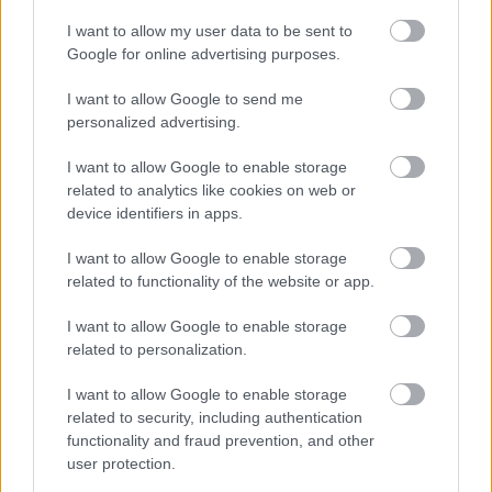
I want to allow my user data to be sent to
Ez a stílus ott nem szalonképes.
Google for online advertising purposes.
Ha valaki balkánt csinál ebből az országból azt
persze, hogy nem hagyom.
I want to allow Google to send me
personalized advertising.
Nekem mindegy hogy narancs vagy vörös.
I want to allow Google to enable storage
Normális, kedves emberek között szeretnék élni. És
related to analytics like cookies on web or
Akkor leszünk sikeres nép !
device identifiers in apps.
I want to allow Google to enable storage
related to functionality of the website or app.
yatumux
I want to allow Google to enable storage
14 éve
related to personalization.
@Schindlеr Pistája
: Látod... Hogy írhatsz ilyen egy
nőnek ?
I want to allow Google to enable storage
related to security, including authentication
Mi vagy Te ? Hogy neveltek a szüleid ?
functionality and fraud prevention, and other
user protection.
Mit szeretsz, miben hiszel, mint tisztelsz ?