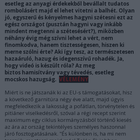
esetleg az anyagi érdekekből bevállalt tudatos
rombolásért majd el lehet vitetni a balhét. Olyan
jó, egyszerű és kényelmes hagyni szétesni ezt az
egész országot (pusztán hagyni vagy inkább
mindent megtenni a szétesésért?), miközben
néhány évig még szívni lehet a vért, nem
finomkodva, hanem tisztességesen, hiszen ki
merne szólni érte? Aki így tesz, az természetesen
hazaáruló, hazug és idegenszívű rohadék. Ja,
hogy videó is készült róla? Az meg
biztos hamisítvány vagy tévedés, esetleg
mocskos hazugság.
VÉLEMÉNY
Miért is ne játszanák ki az EU-s támogatásokat, hisz
a következő garnitúra négy éve alatt, majd úgyis
megfeledkezik a lakosság a pofátlan, törvénytelen és
pitiáner viselkedésről, szóval a régi recept szerint
maximum egy ciklus kormányzásból történő kiesés
az ára az ország tekintélyes személyes haszonnal
járó fosztogatásának. "És különben is, ha mi nem