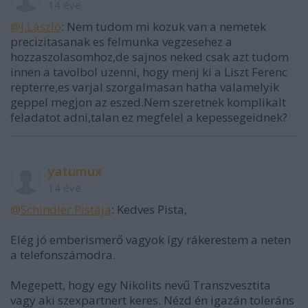
14 éve
@J.László
: Nem tudom mi kozuk van a nemetek
precizitasanak es felmunka vegzesehez a
hozzaszolasomhoz,de sajnos neked csak azt tudom
innen a tavolbol uzenni, hogy menj ki a Liszt Ferenc
repterre,es varjal szorgalmasan hatha valamelyik
geppel megjon az eszed.Nem szeretnek komplikalt
feladatot adni,talan ez megfelel a kepessegeidnek?
yatumux
14 éve
@Schindlеr Pistája
: Kedves Pista,
Elég jó emberismerő vagyok így rákerestem a neten
a telefonszámodra.
Megepett, hogy egy Nikolits nevű Transzvesztita
vagy aki szexpartnert keres. Nézd én igazán toleráns