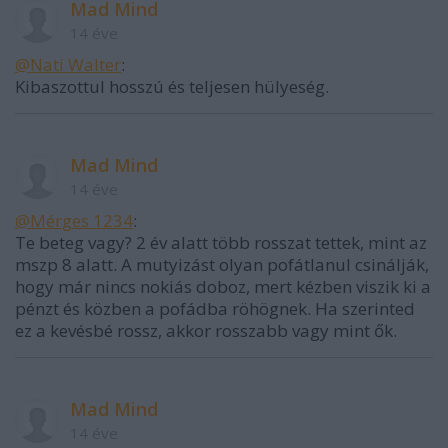
Mad Mind
14 éve
@Nati Walter
:
Kibaszottul hosszú és teljesen hülyeség.
Mad Mind
14 éve
@Mérges 1234
:
Te beteg vagy? 2 év alatt több rosszat tettek, mint az
mszp 8 alatt. A mutyizást olyan pofátlanul csinálják,
hogy már nincs nokiás doboz, mert kézben viszik ki a
pénzt és közben a pofádba röhögnek. Ha szerinted
ez a kevésbé rossz, akkor rosszabb vagy mint ők.
Mad Mind
14 éve