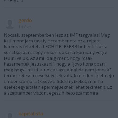
gerdo
14 éve
Nocsak, szeptemberben lesz az IMF targyalas! Meg
kell mondjam tavaly december ota ez a rejtett
kameras felvetel a LEGHITELESEBB boffentes arra
vonatkozoan, hogy mikor is akar a kormany vegre
leulni veluk. Az ami idaig ment, hogy "csak
hazamentek jezuskazni", hogy a "jovo honapban",
meg hogy "mi itt ulunk az asztalnal de nem jonnek"
termeszetesen nevetsegesek voltak minden epelmeju
ember szamara (kiveve a fidesznyikeket, mar ha
ezeket egyaltalan epelmejueknek lehet tekinteni). Ez
a szeptember viszont egesz hiheto szamomra.
kapitalista