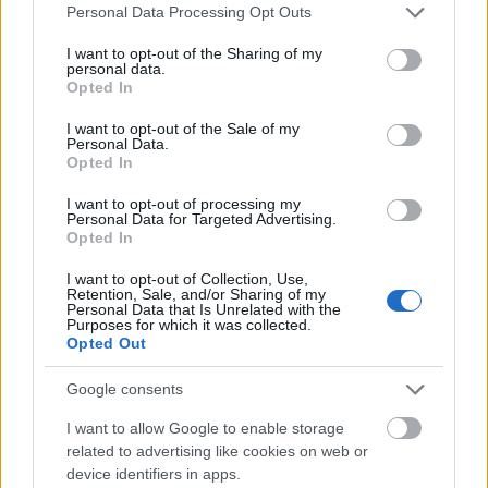
Az egyik fasisztázik a másik komunistázik. Ez
Please note that this website/app uses one or more Google
Personal Data Processing Opt Outs
lövészárokharc.
services and may gather and store information including but
not limited to your visit or usage behaviour. You may click to
I want to opt-out of the Sharing of my
personal data.
Sokan ezen a fórumon is ezt teszik.
grant or deny consent to Google and its third-party tags to
Opted In
use your data for below specified purposes in below Google
És ezzel a Jobbik malmára hajtják a vizet.
consent section.
I want to opt-out of the Sale of my
Personal Data.
Opted In
A Fidesz ha kormányozni akar 2014-ben kénytelen
lesz koalícióra lépni a jobbikkal. Megteszi.
I want to opt-out of processing my
Personal Data for Targeted Advertising.
Opted In
Akkor tényleg el leszünk szigetelve.
I want to opt-out of Collection, Use,
Ha csak nem lépünk ki az Eu-ból.
Retention, Sale, and/or Sharing of my
Personal Data that Is Unrelated with the
Purposes for which it was collected.
Opted Out
yatumux
Google consents
14 éve
I want to allow Google to enable storage
@Schindlеr Pistája
: Nézd. Jobban tennéd, ha
related to advertising like cookies on web or
magadévá tennéd a fejlett nyugati országok morális
device identifiers in apps.
alap kultúráját.