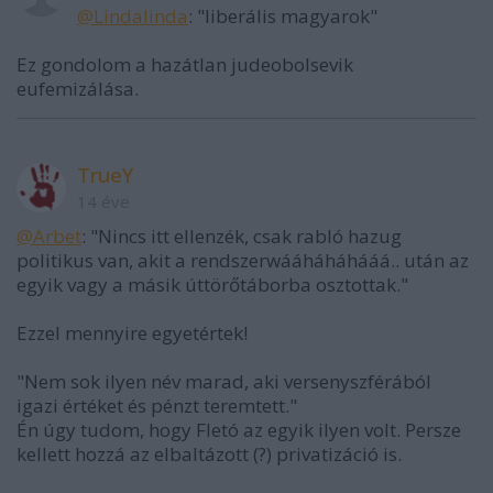
@Lindalinda
: "liberális magyarok"
Ez gondolom a hazátlan judeobolsevik
eufemizálása.
TrueY
14 éve
@Arbet
: "Nincs itt ellenzék, csak rabló hazug
politikus van, akit a rendszerwááháháhááá.. után az
egyik vagy a másik úttörőtáborba osztottak."
Ezzel mennyire egyetértek!
"Nem sok ilyen név marad, aki versenyszférából
igazi értéket és pénzt teremtett."
Én úgy tudom, hogy Fletó az egyik ilyen volt. Persze
kellett hozzá az elbaltázott (?) privatizáció is.