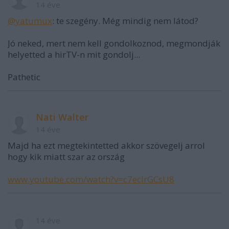
14 éve
@yatumux
: te szegény. Még mindig nem látod?
Jó neked, mert nem kell gondolkoznod, megmondják
helyetted a hirTV-n mit gondolj...
Pathetic
Nati Walter
14 éve
Majd ha ezt megtekintetted akkor szövegelj arrol
hogy kik miatt szar az ország
www.youtube.com/watch?v=c7ecIrGCsU8
14 éve