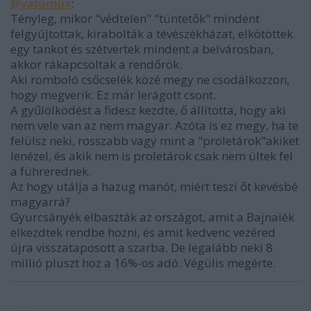
@yatumux
:
Tényleg, mikor "védtelen" "tüntetők" mindent
felgyújtottak, kirabolták a tévészékházat, elkötöttek
egy tankot és szétvertek mindent a belvárosban,
akkor rákapcsoltak a rendőrök.
Aki romboló csőcselék közé megy ne csodálkozzon,
hogy megverik. Ez már lerágott csont.
A gyűlölködést a fidesz kezdte, ő állította, hogy aki
nem vele van az nem magyar. Azóta is ez megy, ha te
felülsz neki, rosszabb vagy mint a "proletárok"akiket
lenézel, és akik nem is proletárok csak nem ültek fel
a führerednek.
Az hogy utálja a hazug manót, miért teszi őt kevésbé
magyarrá?
Gyurcsányék elbaszták az országot, amit a Bajnaiék
elkezdtek rendbe hozni, és amit kedvenc vezéred
újra visszataposott a szarba. De legalább neki 8
millió pluszt hoz a 16%-os adó. Végülis megérte.