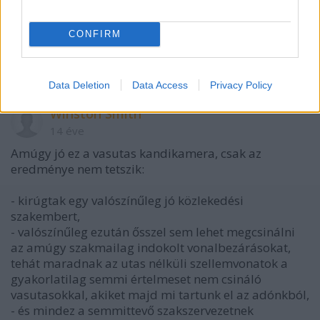
Legalább egy nővel beszélj tisztességesen !
CONFIRM
Félelmetes kik rohangásznak ebben az országban...
Data Deletion
Data Access
Privacy Policy
Winston Smith
14 éve
Amúgy jó ez a vasutas kandikamera, csak az
eredménye nem tetszik:
- kirúgtak egy valószínűleg jó közlekedési
szakembert,
- valószínűleg ezután ősszel sem lehet megcsinálni
az amúgy szakmailag indokolt vonalbezárásokat,
tehát maradnak az utas nélküli szellemvonatok a
gyakorlatilag semmi értelmeset nem csináló
vasutasokkal, akiket majd mi tartunk el az adónkból,
- és mindez a semmittevő szakszervezetnek