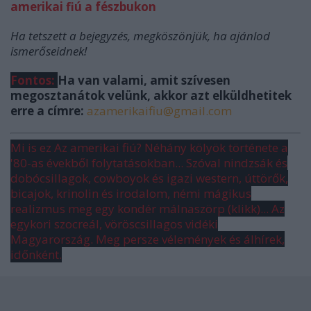
amerikai fiú a fészbukon
Ha tetszett a bejegyzés, megköszönjük, ha ajánlod
ismerőseidnek!
Fontos:
Ha
van valami, amit szívesen
megosztanátok velünk, akkor azt elküldhetitek
erre a címre:
azamerikaifiu@gmail.com
Mi is ez Az amerikai fiú? Néhány kölyök története a
'80-as évekből folytatásokban... Szóval nindzsák és
dobócsillagok, cowboyok és igazi western, úttörők,
bicajok, krinolin és irodalom, némi mágikus
realizmus meg egy kondér málnaszörp (
klikk
)... Az
egykori szocreál, vöröscsillagos vidéki
Magyarország. Meg persze vélemények és álhírek,
időnként.