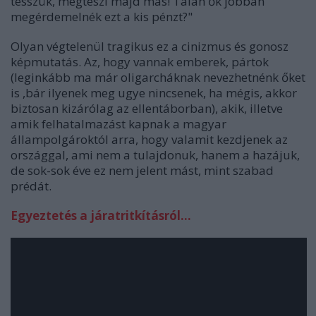
tesszük, megteszi majd más! Talán ők jobban
megérdemelnék ezt a kis pénzt?"
Olyan végtelenül tragikus ez a cinizmus és gonosz
képmutatás. Az, hogy vannak emberek, pártok
(leginkább ma már oligarcháknak nevezhetnénk őket
is ,bár ilyenek meg ugye nincsenek, ha mégis, akkor
biztosan kizárólag az ellentáborban), akik, illetve
amik felhatalmazást kapnak a magyar
állampolgároktól arra, hogy valamit kezdjenek az
országgal, ami nem a tulajdonuk, hanem a hazájuk,
de sok-sok éve ez nem jelent mást, mint szabad
prédát.
Egyeztetés a járatritkításról...