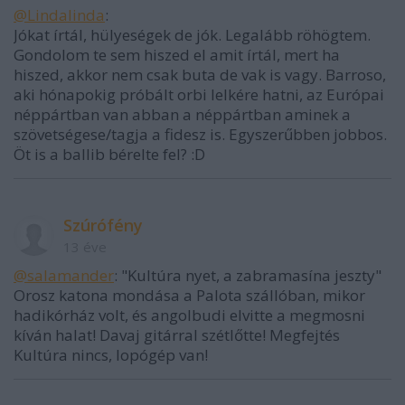
@Lindalinda
:
Jókat írtál, hülyeségek de jók. Legalább röhögtem.
Gondolom te sem hiszed el amit írtál, mert ha
hiszed, akkor nem csak buta de vak is vagy. Barroso,
aki hónapokig próbált orbi lelkére hatni, az Európai
néppártban van abban a néppártban aminek a
szövetségese/tagja a fidesz is. Egyszerűbben jobbos.
Öt is a ballib bérelte fel? :D
Szúrófény
13 éve
@salamander
: "Kultúra nyet, a zabramasína jeszty"
Orosz katona mondása a Palota szállóban, mikor
hadikórház volt, és angolbudi elvitte a megmosni
kíván halat! Davaj gitárral szétlőtte! Megfejtés
Kultúra nincs, lopógép van!