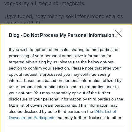
vagyok így áll még a sör meghívás.
Ugye tudod, hogy mennyi sok infót elmond ez a kis
csíny rólad ? :)))
Nem csalódtam. Egy vérbeli piti proli vagy. :)
Blog -
Do Not Process My Personal Information
Mi lenne, ha már anyukámról beszéltél tényleg
If you wish to opt-out of the sale, sharing to third parties, or
megadnád a számod !
processing of your personal or sensitive information for
targeted advertising by us, please use the below opt-out
Szívesen meghívnálak egy sörre. Gondolom a
section to confirm your selection. Please note that after your
Borsodit szereted.
opt-out request is processed you may continue seeing
interest-based ads based on personal information utilized by
us or personal information disclosed to third parties prior to
your opt-out. You may separately opt-out of the further
yatumux
disclosure of your personal information by third parties on the
14 éve
IAB’s list of downstream participants. This information may
also be disclosed by us to third parties on the
IAB’s List of
@Lacdelo
: A Fidesz és az MSZP szerintem lejáratta
Downstream Participants
that may further disclose it to other
magát egy életre.
third parties.